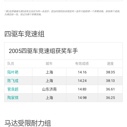
* 第2名廖睿晨与第3名陈玉龙实为同一名选手，因当时规则尚未限定同一选手只能取得一个参赛资格，故有两个成绩。
为满足统一性，现记为两个参赛资格。
四驱车竞速组
2005四驱车竞速组获奖车手
队员
城市
有效成绩
速度
陆叶艳
上海
14.16
38.35
陈飞成
上海
14.24
38.13
管良超
山东济南
14.83
36.61
陶家祺
上海
14.98
36.25
马达受限耐力组