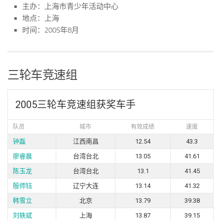
主办：上海市青少年活动中心
地点：上海
时间：2005年8月
三轮车竞速组
2005三轮车竞速组获奖车手
队员
城市
有效成绩
速度
钟磊
江西南昌
12.54
43.3
廖睿晨
台湾台北
13.05
41.61
陈玉龙
台湾台北
13.1
41.45
殷师钰
辽宁大连
13.14
41.32
韩雪立
北京
13.79
39.38
刘轶斌
上海
13.87
39.15