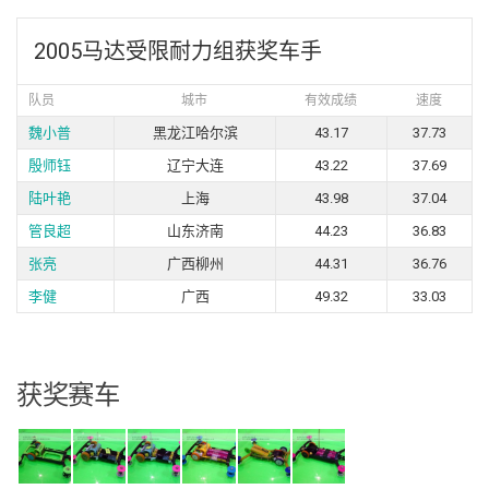
2005马达受限耐力组获奖车手
队员
城市
有效成绩
速度
魏小普
黑龙江哈尔滨
43.17
37.73
殷师钰
辽宁大连
43.22
37.69
陆叶艳
上海
43.98
37.04
管良超
山东济南
44.23
36.83
张亮
广西柳州
44.31
36.76
李健
广西
49.32
33.03
获奖赛车