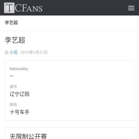
跳至内容
李艺超
李艺超
由
小花
·
2014年4月27日
Nationality
—
城市
辽宁辽阳
网名
十号车手
无限制公开赛