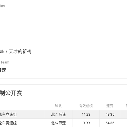
lity
rek / 天才的祈祷
t Team
帝速
制公开赛
球队
有效成绩
速度
三轮车竞速组
北斗帝速
11.23
48.35
三轮车竞速组
北斗帝速
9.99
54.35