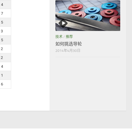
4
7
5
3
技术
/
推荐
5
如何挑选导轮
2
2014年4月30日
2
4
1
6