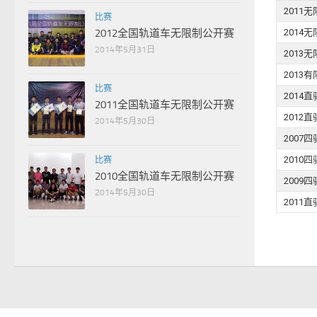
2011
比赛
2012全国轨道车无限制公开赛
2014
2014年5月31日
2013
2013
比赛
2014
2011全国轨道车无限制公开赛
2012
2014年5月30日
2007
2010
比赛
2010全国轨道车无限制公开赛
2009
2014年5月30日
2011